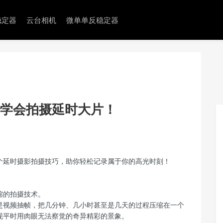
稳定器
云台相机
微单单反稳定器
秒学会拍摄延时大片！
个延时摄影拍摄技巧，助你轻松记录属于你的高光时刻！
缩的拍摄技术。
是视频抽帧，把几分钟、几小时甚至是几天的过程压缩在一个
现平时用肉眼无法察觉的奇异精彩的景象。