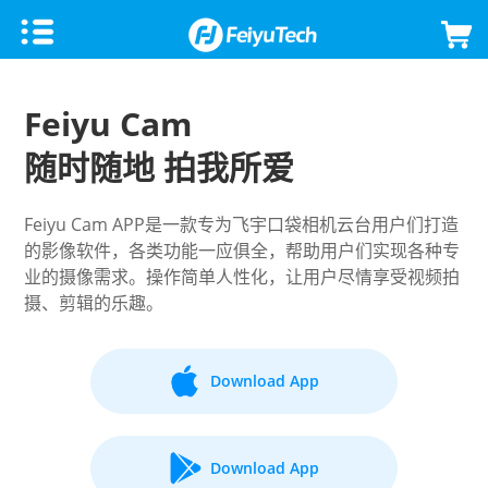
手机稳定器
Feiyu Cam
飞宇蝎子Mini 3手机版
微单单反稳定器
随时随地 拍我所爱
飞宇VB 4
飞宇蝎子-C 2
云台相机
Feiyu Cam APP是一款专为飞宇口袋相机云台用户们打造
的影像软件，各类功能一应俱全，帮助用户们实现各种专
飞宇蝎子-Mini P
飞宇蝎子3
Feiyu Pocket 3
飞宇无人机
业的摄像需求。操作简单人性化，让用户尽情享受视频拍
摄、剪辑的乐趣。
Vimble 3 SE
飞宇蝎子Mini 3 Pro
Feiyu Pocket 2S
云台教学
Download App
Vimble 3
飞宇蝎子-Mini 2
Feiyu Pocket 2
VLOG pocket2
飞宇蝎子 2
Feiyu Pocket
Download App