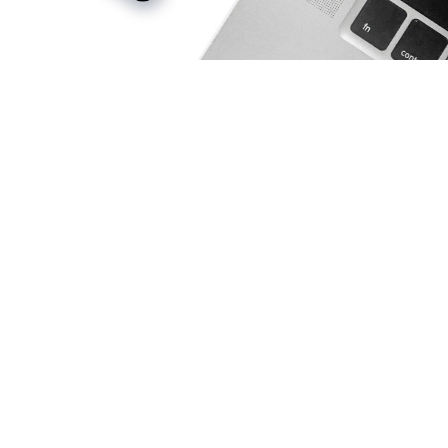
AK4000
AK2000
G6 Plus
QING