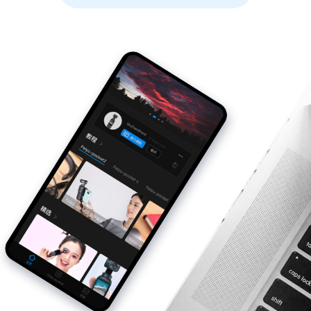
Vimble One
飞宇蝎子-Mini
Vimble 2A
Vimble 2S
飞宇蝎子-C
WG2X
VLOG pocket
飞宇蝎子 Pro
G6
ELLA
飞宇蝎子
G5
SPG2
AK2000C
WG2
Vimble 2
G6 MAX
AK2000S
AK4500