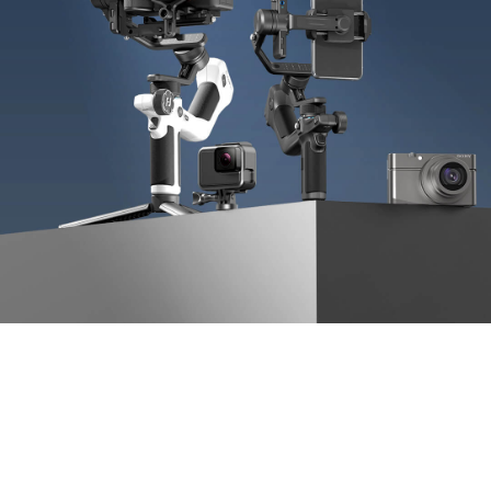
Vimble One
飞宇蝎子-Mini
Vimble 2A
Vimble 2S
飞宇蝎子-C
WG2X
VLOG pocket
飞宇蝎子 Pro
G6
ELLA
飞宇蝎子
G5
SPG2
AK2000C
WG2
Vimble 2
G6 MAX
AK2000S
AK4500