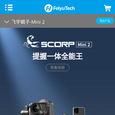
手机稳定器
飞宇蝎子-Mini 2
购买产品
飞宇蝎子Mini 3手机版
微单单反稳定器
飞宇VB 4
飞宇蝎子-C 2
云台相机
提握一体全能王
飞宇蝎子-Mini P
飞宇蝎子3
Feiyu Pocket 3
飞宇无人机
观看视频
Vimble 3 SE
飞宇蝎子Mini 3 Pro
Feiyu Pocket 2S
云台教学
Vimble 3
飞宇蝎子-Mini 2
Feiyu Pocket 2
VLOG pocket2
飞宇蝎子 2
Feiyu Pocket