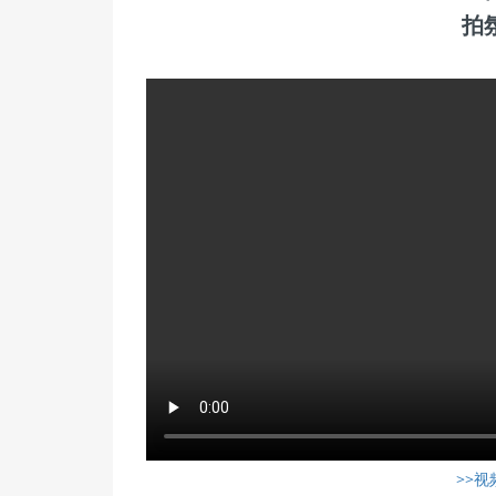
拍
>>视