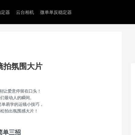
稳定器
云台相机
微单单反稳定器
镜拍氛围大片
，别让爱意停留在口头！
她们最动人的瞬间。
简单易学的运镜小技巧，
轻松拍出氛围感大片！
简单三招