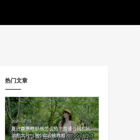
热门文章
2026-07-13
夏日森系电影感怎么拍？普通公园拍出
治愈大片（附6组运镜教程）