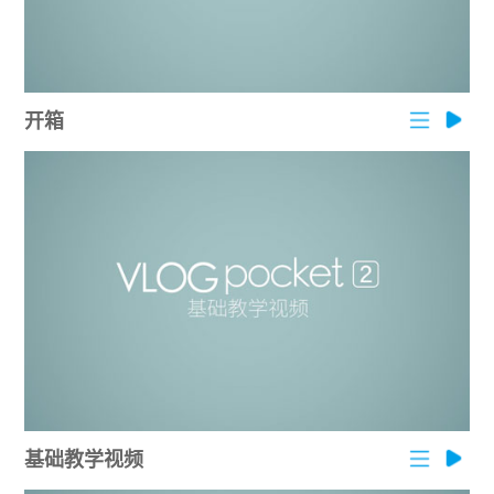
Vimble One
飞宇蝎子-Mini
Vimble 2A
Vimble 2S
飞宇蝎子-C
WG2X
开箱
VLOG pocket
飞宇蝎子 Pro
G6
ELLA
飞宇蝎子
G5
SPG2
AK2000C
WG2
Vimble 2
G6 MAX
AK2000S
基础教学视频
AK4500