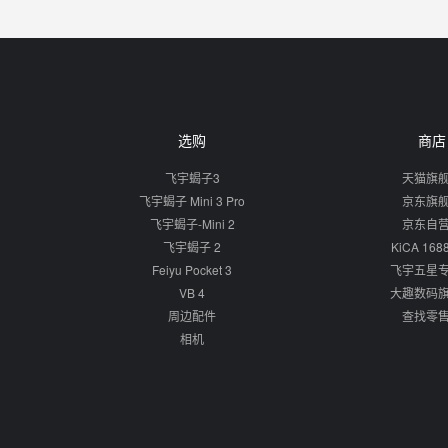
选购
商店
飞宇蝎子3
天猫旗
飞宇蝎子 Mini 3 Pro
京东旗
飞宇蝎子-Mini 2
京东自
飞宇蝎子 2
KiCA 16
Feiyu Pocket 3
飞宇五星
VB 4
大趣数码
周边配件
查找零
相机