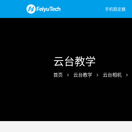
手机稳定器
飞宇蝎子Mini 3手机版
Feiyu Pocket 3
飞宇蝎子-C 2
Feiyu Pock
飞宇蝎
飞宇VB
云台教学
首页
云台教学
云台相机