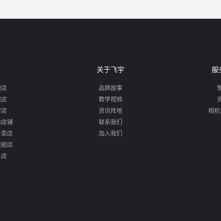
关于飞宇
服
舰店
品牌故事
舰店
教学视频
营店
资讯阵地
相机
88店铺
联系我们
专卖店
加入我们
旗舰店
售店