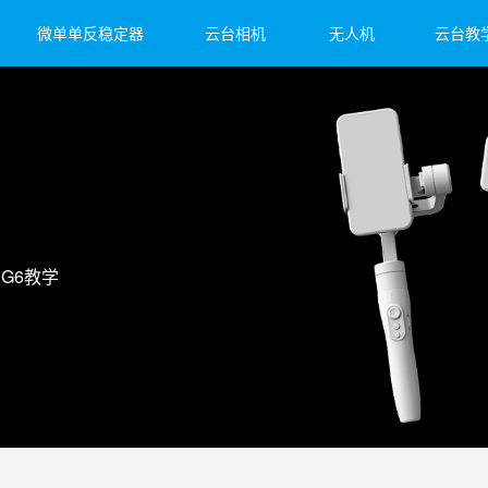
微单单反稳定器
云台相机
无人机
云台教
et 2S
子3
 4
飞宇蝎子Mini 3 Pro
飞宇蝎子-Mini P
Feiyu Pocket 2
飞宇蝎
Fei
Vim
G6教学