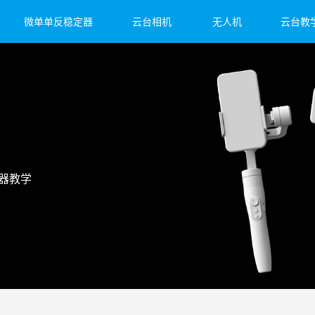
微单单反稳定器
云台相机
无人机
云台教
et 2S
子3
 4
飞宇蝎子Mini 3 Pro
飞宇蝎子-Mini P
Feiyu Pocket 2
飞宇蝎
Fei
Vim
器教学