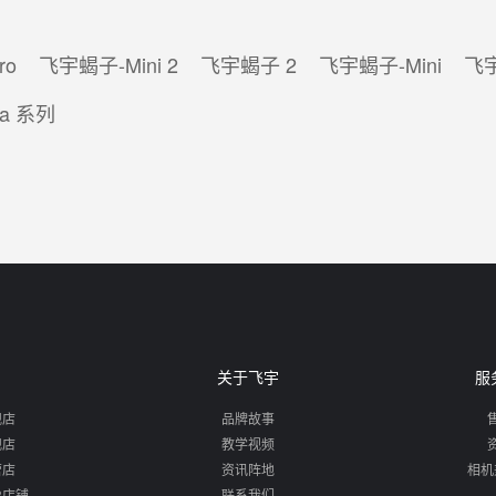
ro
飞宇蝎子-Mini 2
飞宇蝎子 2
飞宇蝎子-Mini
飞
a 系列
关于飞宇
服
舰店
品牌故事
舰店
教学视频
营店
资讯阵地
相机
88店铺
联系我们