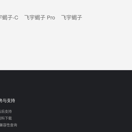
宇蝎子-C
飞宇蝎子 Pro
飞宇蝎子
务与支持
售后支持
资料下载
兼容性查询