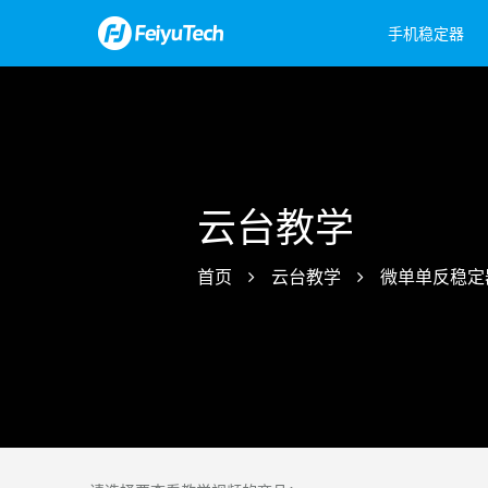
手机稳定器
飞宇蝎子Mini 3手机版
Feiyu Pocket 3
飞宇蝎子-C 2
Feiyu Pock
飞宇蝎
飞宇VB
云台教学
首页
云台教学
微单单反稳定