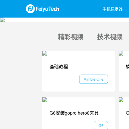
手机稳定器
飞宇蝎子Mini 3手机版
Feiyu Pocket 3
飞宇蝎子-C 2
Feiyu Pock
飞宇蝎
飞宇VB
精彩视频
技术视频
基础教程
Vimble One
G6安装gopro hero8夹具
G6