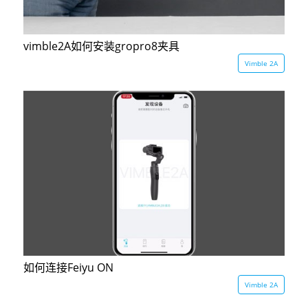
AK4000
vimble2A如何安装gropro8夹具
Vimble 2A
AK2000
G6 Plus
QING
如何连接Feiyu ON
Vimble 2A