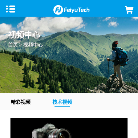
手机稳定器
视频中心
飞宇蝎子Mini 3手机版
微单单反稳定器
首页
> 视频中心
飞宇VB 4
飞宇蝎子-C 2
云台相机
飞宇蝎子-Mini P
飞宇蝎子3
Feiyu Pocket 3
飞宇无人机
Vimble 3 SE
飞宇蝎子Mini 3 Pro
Feiyu Pocket 2S
云台教学
精彩视频
技术视频
Vimble 3
飞宇蝎子-Mini 2
Feiyu Pocket 2
VLOG pocket2
飞宇蝎子 2
Feiyu Pocket