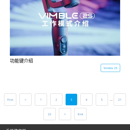
功能键介绍
Vimble 2S
First
<
1
2
3
4
5
...
21
22
>
End