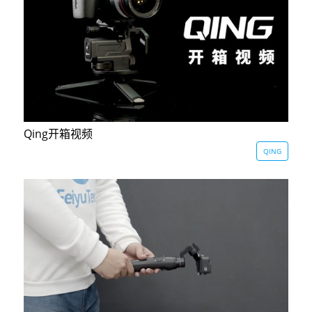
Vimble One
飞宇蝎子-Mini
Vimble 2A
Vimble 2S
飞宇蝎子-C
WG2X
VLOG pocket
飞宇蝎子 Pro
G6
Qing开箱视频
ELLA
飞宇蝎子
G5
QING
SPG2
AK2000C
WG2
Vimble 2
G6 MAX
AK2000S
AK4500