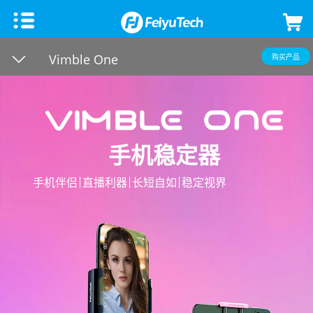
手机稳定器
Vimble One
购买产品
飞宇蝎子Mini 3手机版
微单单反稳定器
飞宇VB 4
飞宇蝎子-C 2
云台相机
手机稳定器
飞宇蝎子-Mini P
飞宇蝎子3
Feiyu Pocket 3
飞宇无人机
手机伴侣
直播利器
长短自如
稳定视界
Vimble 3 SE
飞宇蝎子Mini 3 Pro
Feiyu Pocket 2S
云台教学
Vimble 3
飞宇蝎子-Mini 2
Feiyu Pocket 2
VLOG pocket2
飞宇蝎子 2
Feiyu Pocket