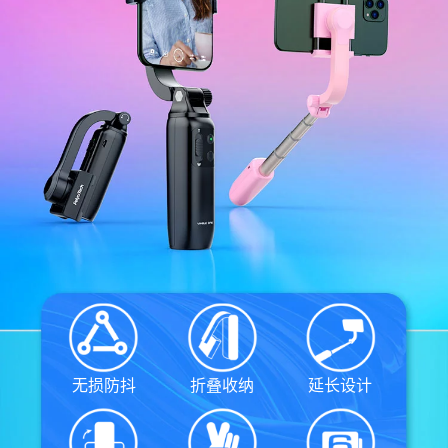
Vimble One
飞宇蝎子-Mini
Vimble 2A
Vimble 2S
飞宇蝎子-C
WG2X
VLOG pocket
飞宇蝎子 Pro
G6
ELLA
飞宇蝎子
G5
SPG2
AK2000C
WG2
Vimble 2
G6 MAX
AK2000S
无损防抖
折叠收纳
延长设计
AK4500