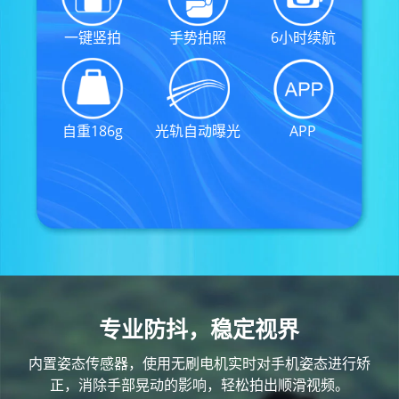
AK4000
一键竖拍
手势拍照
6小时续航
AK2000
自重186g
光轨自动曝光
APP
G6 Plus
QING
专业防抖，稳定视界
内置姿态传感器，使用无刷电机实时对手机姿态进行矫
正，消除手部晃动的影响，轻松拍出顺滑视频。