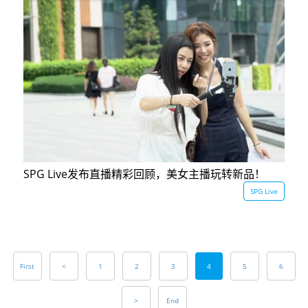
SPG Live发布直播精彩回顾，美女主播玩转新品！
SPG Live
First
<
1
2
3
4
5
6
>
End