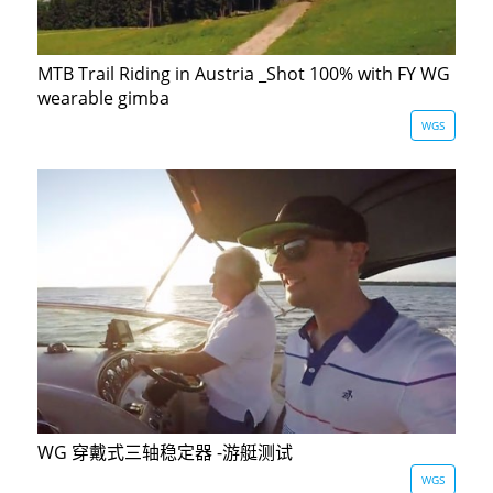
AK4000
MTB Trail Riding in Austria _Shot 100% with FY WG
wearable gimba
AK2000
WGS
G6 Plus
QING
WG 穿戴式三轴稳定器 -游艇测试
WGS