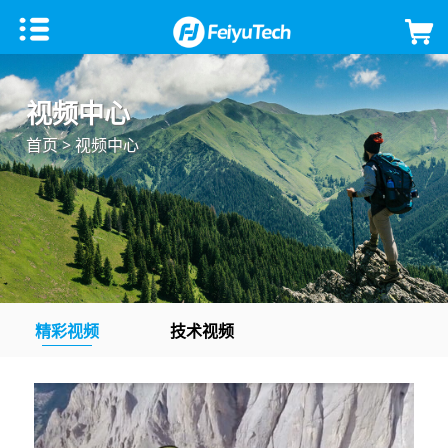
手机稳定器
视频中心
飞宇蝎子Mini 3手机版
微单单反稳定器
首页
> 视频中心
飞宇VB 4
飞宇蝎子-C 2
云台相机
飞宇蝎子-Mini P
飞宇蝎子3
Feiyu Pocket 3
飞宇无人机
Vimble 3 SE
飞宇蝎子Mini 3 Pro
Feiyu Pocket 2S
云台教学
精彩视频
技术视频
Vimble 3
飞宇蝎子-Mini 2
Feiyu Pocket 2
VLOG pocket2
飞宇蝎子 2
Feiyu Pocket