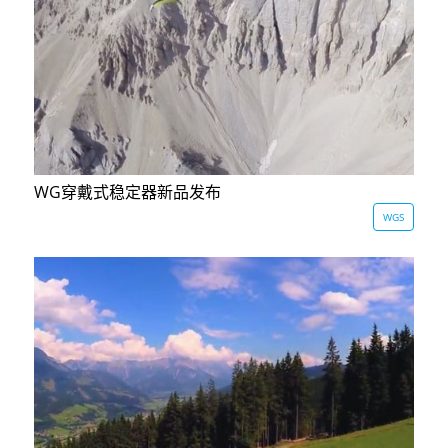
Vimble One
飞宇蝎子-Mini
Vimble 2A
Vimble 2S
飞宇蝎子-C
WG2X
VLOG pocket
飞宇蝎子 Pro
G6
WG穿戴式稳定器新品发布
ELLA
飞宇蝎子
G5
WGS
SPG2
AK2000C
WG2
Vimble 2
G6 MAX
AK2000S
AK4500