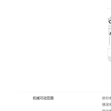
机械可动范围
俯仰
横滚
航向