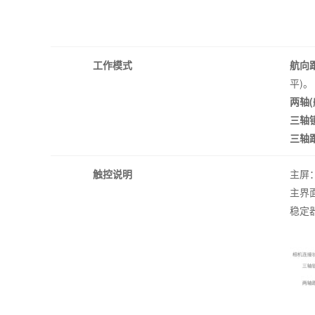
工作模式
航向
平)。
两轴
三轴
三轴
触控说明
主屏
主界
稳定