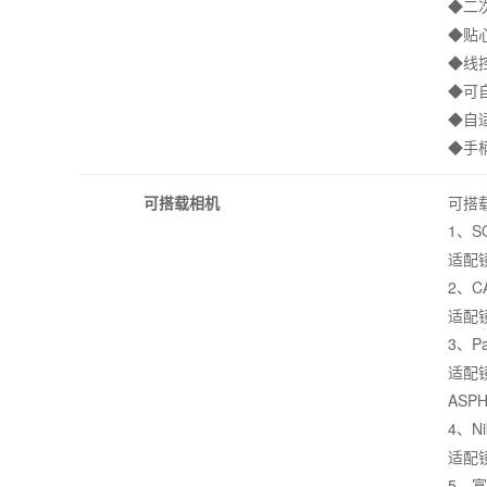
◆二
◆贴
◆线
◆可
◆自
◆手
可搭载相机
可搭
1、S
适配镜头
2、C
适配镜头
3、Pa
适配镜头
ASPH
4、N
适配镜头
5、富