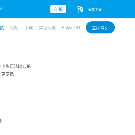
学
商 城
简体中文
数
视频
下载
常见问题
Feiyu ON
立即购买
子-Mini 2
yu Pocket
ble 3 SE
查看更多>>
查看更多>>
查看更多>>
多种电影玩法随心拍。
，更便携。
趣。