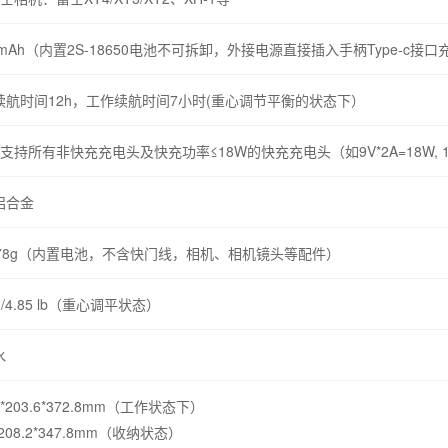
0mAh（内置2S-18650电池不可拆卸，外接电源直接插入手柄Type-c接口
续航时间12h，工作续航时间7小时(重心调节平衡的状态下）
5h支持所有非快充充电头及快充功率≤18W的快充充电头（如9V*2A=18W, 12V
铝合金
078g（内置电池，不含快门线，相机、相机镜头等配件）
Kg/4.85 lb（重心调平状态）
水
.4*203.6*372.8mm（工作状态下）
8*208.2*347.8mm（收纳状态）