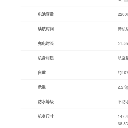
电池容量
220
续航时间
待机
充电时长
≥1.
机身材质
航空
自重
约1
承重
2.2
防水等级
不防
机身尺寸
147
68.