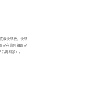
入底板快装板，快装
固定在俯仰轴固定
平后再锁紧）。