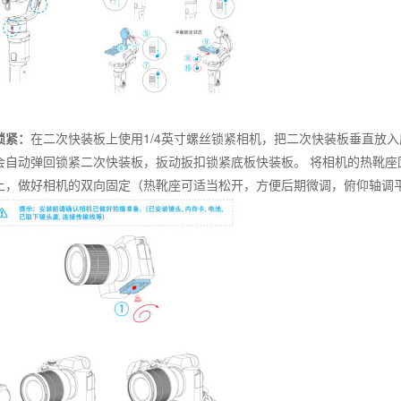
锁紧：
在二次快装板上使用1/4英寸螺丝锁紧相机，把二次快装板垂直放
会自动弹回锁紧二次快装板，扳动扳扣锁紧底板快装板。 将相机的热靴座
上，做好相机的双向固定（热靴座可适当松开，方便后期微调，俯仰轴调