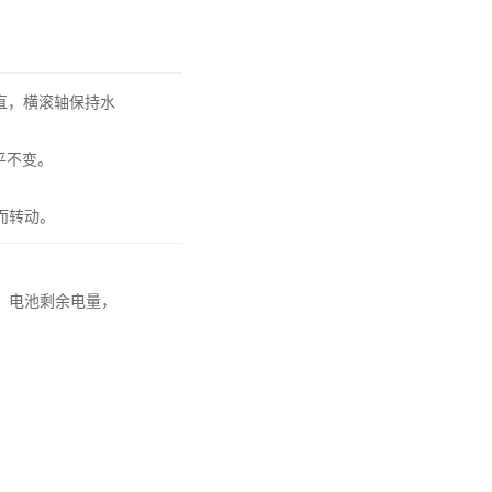
直，横滚轴保持水
平不变。
而转动。
，电池剩余电量，