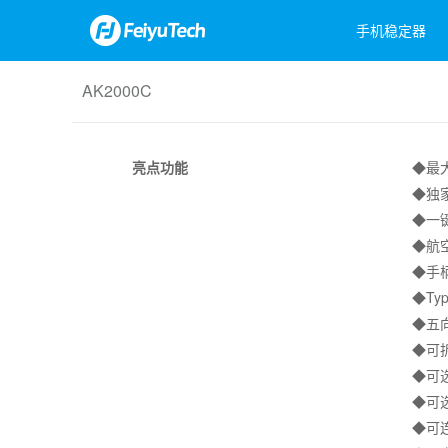
手机稳定器
AK2000C
飞宇蝎子Mini 3手机版
Feiyu Pocket 3
飞宇蝎子-C 2
Feiyu Pock
飞宇蝎
飞宇VB
亮点功能
◆最
◆独
◆一
◆航
◆手
◆Ty
◆五
◆可
◆可
◆可
◆可