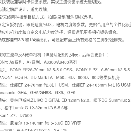
次快装板兼容阿卡快装系统，实现主流快装系统无缝切换。
心锁定触屏设计，避免误触。
控/无线两种控制相机方式，拍照/录制/延时随心选择。
自定义扳机键，跟随速度/死区，电机力度等参数，更贴合用户的个性化设
适应电机力度和自定义电机力度选择，轻松适配更多相机镜头组合。
柄底部自带3/8 和1/4螺纹孔，可通配市面上所有规格的三脚架/独脚架。
载的主流单反&微单相机（详见适配相机列表，后续会更新）：
ONY: A9系列、A7系列、A6300/A6400系列
：SONY FE28-70mm f/3.5-5.6 OSS、SONY E PZ 16-50mm f/3.5-5
ANON：EOS R、5D Mark IV、M50、6D、600D、80D等类似机身
：佳能EF 24-70mm f/2.8L II USM、佳能EF 24-105mm f/4L IS US
nasonic :GH4、GH5/GH5S、GX9、GF9
：奥林巴斯M.ZUIKO DIGITAL ED 12mm f/2.0、松下DG Summilux 25
、松下Lumix G 12-32mm f/3.5-5.6等
ikon：Z7、D7500
：尼克尔 18-140mm f/3.5-5.6G ED VR等
士相机：富士XT4/XT3/XT2、XH-1等