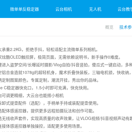
微单单反稳定器
云台相机
无人机
云台教
概览
技术参
et 2S
子3
 4
飞宇蝎子Mini 3 Pro
飞宇蝎子-Mini P
Feiyu Pocket 2
飞宇蝎
Fei
Vim
大承重2.2KG，拒绝手抖，轻松适配主流微单系列相机。
家炫酷OLED触控屏，极简页面，无需依赖说明书，新手操作0难度。
键进入盗梦空间/长曝延时摄影/Vlog自拍/抖音竖拍，傻瓜式一键启动，
空铝合金造就1078g的超轻机身，魔术折叠快装板，三轴电机锁，快收纳
柄定制图案颜色，专属定制，潮流开挂，秀出你的品味。
pe C稳定器快充口，1.5小时即可充满，快充快用。
向可调更精细，大云台也能搭小相机
拆卸式提壶配件（选配），手柄单手持或装配提壶使用。
选配体感遥控器，提供更多远程拍摄玩法和创作可能。
选无线收声套件，实现高质量的收声效果，让VLOG视频/抖音视频声动有
连接体感遥控器单独操控，适配更多使用场景。