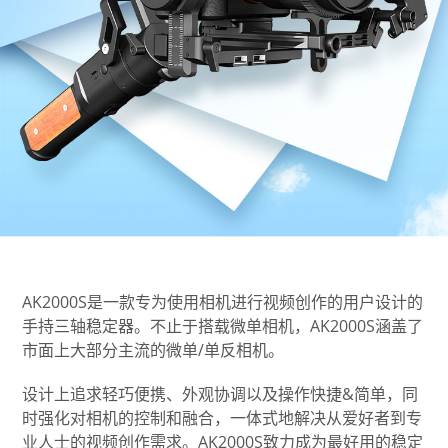
Vimble One
飞宇蝎子-Mini
Vimble 2A
Vimble 2S
飞宇蝎子-C
WG2X
VLOG pocket
飞宇蝎子 Pro
G6
ELLA
飞宇蝎子
G5
SPG2
AK2000C
WG2
AK2000S是一款专为使用相机进行视频创作的用户设计的
Vimble 2
G6 MAX
手持三轴稳定器。不止于搭载微单相机，AK2000S涵盖了
市面上大部分主流的微单/单反相机。
AK2000S
设计上追求轻巧便携、外观协调以及操作快捷&简单，同
时强化对相机的控制和融合，一体式地解决从爱好者到专
AK4500
业人士的视频创作需求。AK2000S致力成为最好用的稳定