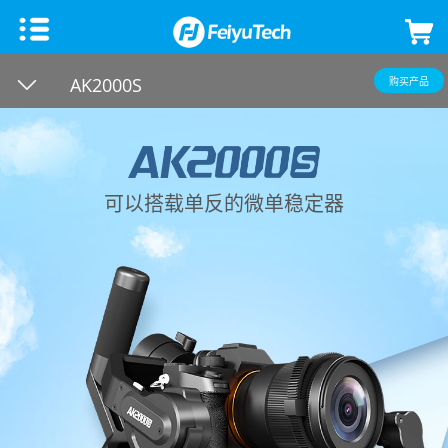
手机稳定器
AK2000S
购买产品
飞宇蝎子Mini 3手机版
微单单反稳定器
飞宇VB 4
飞宇蝎子-C 2
云台相机
可以搭载单反的微单稳定器
飞宇蝎子-Mini P
飞宇蝎子3
Feiyu Pocket 3
飞宇无人机
Vimble 3 SE
飞宇蝎子Mini 3 Pro
Feiyu Pocket 2S
云台教学
Vimble 3
飞宇蝎子-Mini 2
Feiyu Pocket 2
VLOG pocket2
飞宇蝎子 2
Feiyu Pocket