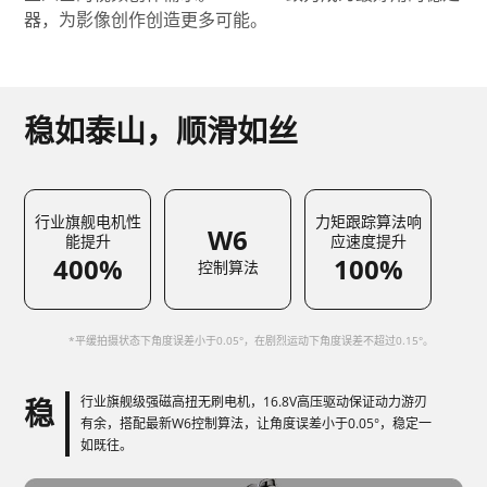
器，为影像创作创造更多可能。
AK4000
AK2000
稳如泰山，顺滑如丝
G6 Plus
行业旗舰电机性
力矩跟踪算法响
QING
W6
能提升
应速度提升
400%
100%
控制算法
*平缓拍摄状态下角度误差小于0.05°，在剧烈运动下角度误差不超过0.15°。
稳
行业旗舰级强磁高扭无刷电机，16.8V高压驱动保证动力游刃
有余，搭配最新W6控制算法，让角度误差小于0.05°，稳定一
如既往。