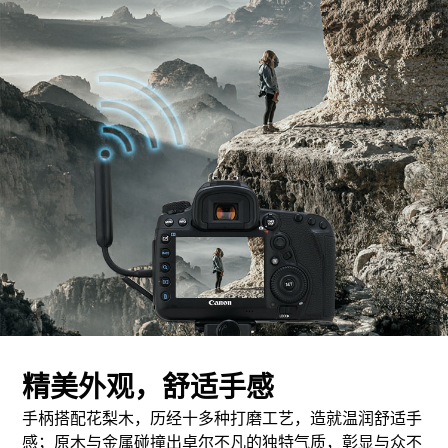
精美外观，舒适手感
手柄搭配花梨木，历经十多种打磨工艺，造就温润舒适手
感；原木与金属碰撞出卓尔不凡的独特气质，彰显与众不