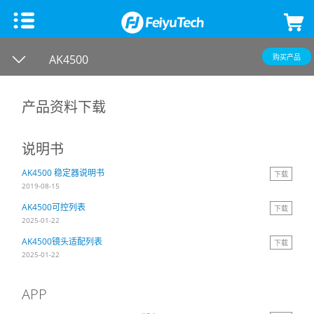
手机稳定器
AK4500
购买产品
飞宇蝎子Mini 3手机版
微单单反稳定器
产品资料下载
飞宇VB 4
飞宇蝎子-C 2
云台相机
说明书
AK4500 稳定器说明书
下载
飞宇蝎子-Mini P
飞宇蝎子3
Feiyu Pocket 3
飞宇无人机
2019-08-15
AK4500可控列表
下载
Vimble 3 SE
飞宇蝎子Mini 3 Pro
Feiyu Pocket 2S
云台教学
2025-01-22
AK4500镜头适配列表
下载
Vimble 3
飞宇蝎子-Mini 2
Feiyu Pocket 2
2025-01-22
APP
VLOG pocket2
飞宇蝎子 2
Feiyu Pocket