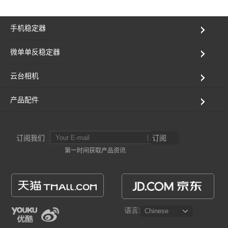
AK4000
手机稳定器
AK2000
微单单反稳定器
云台相机
G6 Plus
产品配件
QING
订阅我们
订阅
第一时间获取产品资讯
语言: