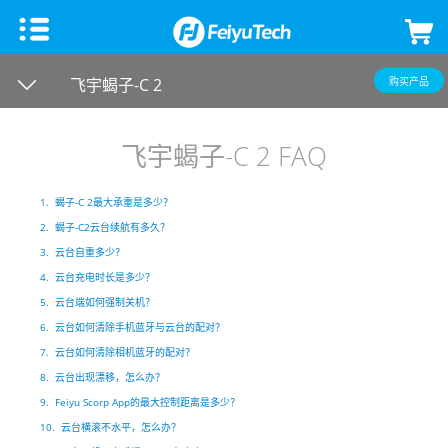
手机稳定器
飞宇蝎子-C 2
购买产品
飞宇蝎子Mini 3手机版
微单单反稳定器
飞宇蝎子-C 2 FAQ
飞宇VB 4
飞宇蝎子-C 2
云台相机
1. 蝎子-C 2最大承重是多少？
2. 蝎子-C2云台续航有多久？
飞宇蝎子-Mini P
飞宇蝎子3
Feiyu Pocket 3
飞宇无人机
3. 云台自重多少？
4. 云台充电时长是多少？
5. 云台端如何强制关机？
Vimble 3 SE
飞宇蝎子Mini 3 Pro
Feiyu Pocket 2S
云台教学
6. 云台如何清除手机蓝牙与云台的配对？
7. 云台如何清除相机蓝牙的配对？
Vimble 3
飞宇蝎子-Mini 2
Feiyu Pocket 2
8. 云台出现漂移，怎么办？
9. Feiyu Scorp App的最大控制距离是多少？
VLOG pocket2
飞宇蝎子 2
Feiyu Pocket
10. 云台横滚不水平，怎么办？