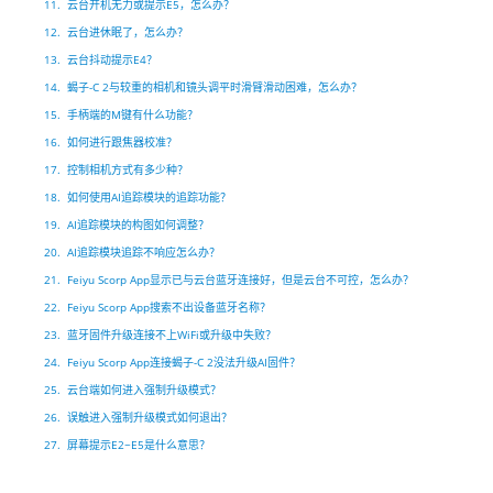
11. 云台开机无力或提示E5，怎么办？
Vimble One
飞宇蝎子-Mini
Vimble 2A
12. 云台进休眠了，怎么办？
13. 云台抖动提示E4？
14. 蝎子-C 2与较重的相机和镜头调平时滑臂滑动困难，怎么办？
Vimble 2S
飞宇蝎子-C
WG2X
15. 手柄端的M键有什么功能？
16. 如何进行跟焦器校准？
VLOG pocket
飞宇蝎子 Pro
G6
17. 控制相机方式有多少种？
18. 如何使用AI追踪模块的追踪功能？
ELLA
飞宇蝎子
G5
19. AI追踪模块的构图如何调整？
20. AI追踪模块追踪不响应怎么办？
21. Feiyu Scorp App显示已与云台蓝牙连接好，但是云台不可控，怎么办？
SPG2
AK2000C
WG2
22. Feiyu Scorp App搜索不出设备蓝牙名称？
23. 蓝牙固件升级连接不上WiFi或升级中失败？
Vimble 2
G6 MAX
24. Feiyu Scorp App连接蝎子-C 2没法升级AI固件？
25. 云台端如何进入强制升级模式？
AK2000S
26. 误触进入强制升级模式如何退出？
27. 屏幕提示E2~E5是什么意思？
AK4500