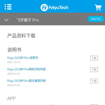
手机稳定器
飞宇蝎子 Pro
购买产品
飞宇蝎子Mini 3手机版
微单单反稳定器
产品资料下载
飞宇VB 4
飞宇蝎子-C 2
云台相机
说明书
Feiyu SCORP Pro 说明书
下载
飞宇蝎子-Mini P
飞宇蝎子3
Feiyu Pocket 3
飞宇无人机
2021-10-12
Feiyu SCORP Pro相机可控列表
下载
Vimble 3 SE
飞宇蝎子Mini 3 Pro
Feiyu Pocket 2S
云台教学
2025-01-22
Feiyu SCORP Pro镜头兼容列表
下载
Vimble 3
飞宇蝎子-Mini 2
Feiyu Pocket 2
2025-01-22
APP
VLOG pocket2
飞宇蝎子 2
Feiyu Pocket