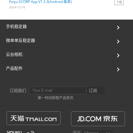
Feiyu SCORP App V1.3.3(Android 版本)
下载
2024-12-16
Vimble One
飞宇蝎子-Mini
Vimble 2A
手机稳定器
Vimble 2S
飞宇蝎子-C
WG2X
微单单反稳定器
VLOG pocket
飞宇蝎子 Pro
G6
云台相机
ELLA
飞宇蝎子
G5
产品配件
SPG2
AK2000C
WG2
订阅我们
订阅
Vimble 2
G6 MAX
第一时间获取产品资讯
AK2000S
AK4500
语言: