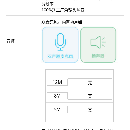
分辨率
100%矫正广角镜头畸变
双麦克风，内置扬声器
音频
12M
宽
8M
宽
5M
宽