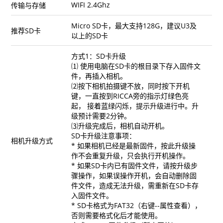
WIFI 2.4Ghz
传输与存储
Micro SD卡，最大支持128G，建议U3及
推荐SD卡
以上的SD卡
方式1：SD卡升级
⑴ 使用电脑在SD卡的根目录下存入固件文
件，再插入相机。
⑵按下相机拍摄键不放，同时按下开机
键，一直按到RICCA旁的指示灯绿色亮
起， 接着蓝绿闪烁，提示升级进行中。升
级预计需要2分钟。
⑶升级完成后，相机自动开机。
SD卡升级注意事项：
相机升级方式
* 如果相机已经是最新固件，按此升级操
作不会重复升级，只会执行开机操作。
* 如果SD卡内已有固件文件，请按升级步
骤操作，如果误操作开机，会自动删除固
件文件，造成无法升级，需重新在SD卡存
入固件文件。
* SD卡格式为FAT32（右键--属性查看），
否则需要格式化后才能使用。