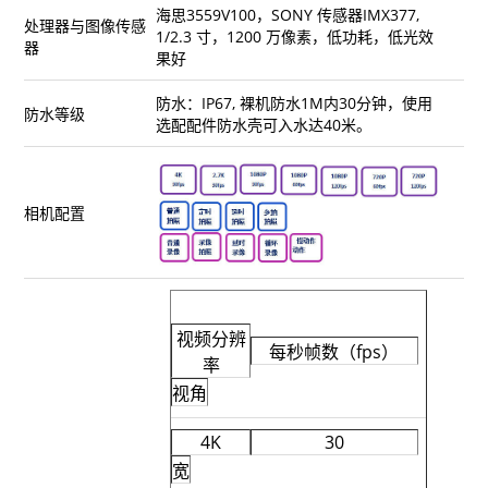
海思3559V100，SONY 传感器IMX377,
处理器与图像传感
Vimble One
飞宇蝎子-Mini
Vimble 2A
1/2.3 寸，1200 万像素，低功耗，低光效
器
果好
Vimble 2S
飞宇蝎子-C
WG2X
防水：IP67, 裸机防水1M内30分钟，使用
防水等级
选配配件防水壳可入水达40米。
VLOG pocket
飞宇蝎子 Pro
G6
相机配置
ELLA
飞宇蝎子
G5
SPG2
AK2000C
WG2
视频分辨
Vimble 2
G6 MAX
每秒帧数（fps）
率
视角
AK2000S
4K
30
宽
AK4500