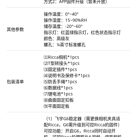
方式2：APP固件升级（暂未开放）
操作温度：0°~40°
操作湿度：15~90%RH
储存温度：-20°~60°
其他参数
指示灯：红蓝绿指示灯，红色状态指示灯
颜色：高级灰
螺孔：¼英寸标准螺孔
⑴Ricca相机*1pcs
⑵T型转接头*1pcs
⑶固定插件*1pcs
⑷说明书及保修卡*1pcs
包装清单
⑸防丢手绳*1pcs
⑹数据线*1pcs
⑺锂电池*1pcs
⑻曲面固定扣板
⑼平面固定板
（1）飞宇G6稳定器（需更换相机夹具适
配Ricca，G6需升级到可控Ricca的固件）
可控功能：开启G6，Ricca同时自动开
机，可控Ricca拍摄照片&视频、调节相机