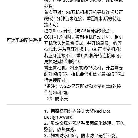
参数。
首次配对：G6开机相机开机等待连接即可
(等待1分钟仍未连接，重置相机后等待连
接即可)
控制Ricca开机（与G6蓝牙配对过）：
G6开机的同时，控制相机自动开机，相机
可选配的配件选择
开机默认为录像模式，并开始录像，约等
待10秒左右蓝牙连接上，G6可控制相机；
若蓝牙连接不上, 重启相机等待连接即可。
更换配对控制的G6
需重置相机，将原来的G6关机，开启需要
配对的的G6，相机会识别信号最强的G6进
行连接配对。
*备注：WG2X蓝牙配对和控制Ricca的操
作与G6相同。
（2）防水壳
1、荣获德国红点设计大奖Red Dot
Design Award
2、酷炫金属外观特殊表面氧化处理，历久
弥新，散热优秀。
3、裸机防水IP67，防水防尘无所不能。