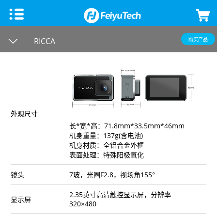
手机稳定器
RICCA
购买产品
飞宇蝎子Mini 3手机版
微单单反稳定器
飞宇VB 4
飞宇蝎子-C 2
云台相机
外观尺寸
飞宇蝎子-Mini P
飞宇蝎子3
Feiyu Pocket 3
飞宇无人机
长*宽*高：71.8mm*33.5mm*46mm
机身重量：137g(含电池)
机身材质：全铝合金外框
Vimble 3 SE
飞宇蝎子Mini 3 Pro
Feiyu Pocket 2S
云台教学
表面处理：特殊阳极氧化
镜头
7玻，光圈F2.8，视场角155°
Vimble 3
飞宇蝎子-Mini 2
Feiyu Pocket 2
2.35英寸高清触控显示屏，分辨率
显示屏
320×480
VLOG pocket2
飞宇蝎子 2
Feiyu Pocket