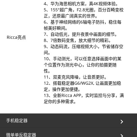
4、华为海思相机方案，真4K视频体验。
5、155°超广角，F2.8光圈，百分百畸变校
正，还原最广阔真实的世界。
6、基于神经网络的6轴电子防抖，稳住每
帧美好瞬间。
7、自动低光，提升夜景中画面的细节。
Ricca亮点
8、7倍数码变焦，放大细节的精彩。
9、动态码流，压缩视频大小，节省储存空
间。
10、手动测光，可以任意选择画面中的某
个位置作为测光中心，让你的拍摄更随
性。
11、双麦克风降噪，让音质更好。
12、搭载稳定器G6/WG2X, 让画面更加稳
定，操作更加便捷。
13、全新Ricca APP，实时监控与分享，满
足你的多种需求。
手机稳定器
微单单反稳定器