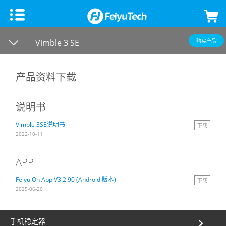
手机稳定器
Vimble 3 SE
购买产品
飞宇蝎子Mini 3手机版
微单单反稳定器
产品资料下载
飞宇VB 4
飞宇蝎子-C 2
云台相机
说明书
Vimble 3SE说明书
下载
飞宇蝎子-Mini P
飞宇蝎子3
Feiyu Pocket 3
飞宇无人机
2022-10-11
Vimble 3 SE
飞宇蝎子Mini 3 Pro
Feiyu Pocket 2S
云台教学
APP
Feiyu On App V3.2.90 (Android 版本)
下载
Vimble 3
飞宇蝎子-Mini 2
Feiyu Pocket 2
2025-06-20
VLOG pocket2
飞宇蝎子 2
Feiyu Pocket
手机稳定器