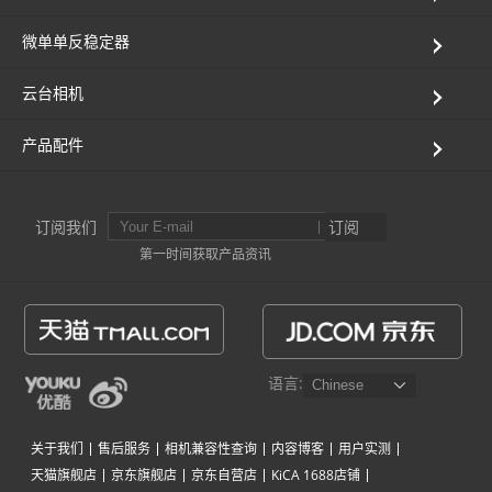
Vimble One
飞宇蝎子-Mini
Vimble 2A
微单单反稳定器
云台相机
Vimble 2S
飞宇蝎子-C
WG2X
产品配件
VLOG pocket
飞宇蝎子 Pro
G6
ELLA
飞宇蝎子
G5
订阅我们
订阅
第一时间获取产品资讯
SPG2
AK2000C
WG2
Vimble 2
G6 MAX
语言:
AK2000S
关于我们
售后服务
相机兼容性查询
内容博客
用户实测
AK4500
天猫旗舰店
京东旗舰店
京东自营店
KiCA 1688店铺