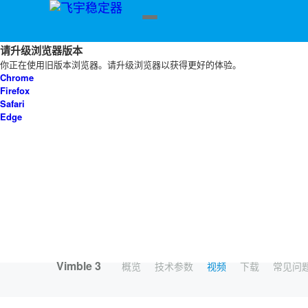
请升级浏览器版本
你正在使用旧版本浏览器。请升级浏览器以获得更好的体验。
Chrome
Firefox
Safari
Edge
飞宇蝎子Mini 3手机版
Feiyu Pocket 3
飞宇蝎子-C 2
Feiyu Pocket 2S
飞宇蝎子3
飞宇VB 4
Vimble 3
概览
技术参数
视频
下载
常见问