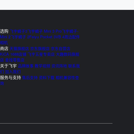
选购
飞宇蝎子3
飞宇蝎子 Mini 3 Pro
飞宇蝎子-
Mini 2
飞宇蝎子 2
Feiyu Pocket 3
VB 4
周边配件
相机
商店
天猫旗舰店
京东旗舰店
京东自营店
KiCA 1688店铺
飞宇五星专卖店
大趣数码旗舰
店
查找零售店
关于飞宇
品牌故事
教学视频
资讯阵地
联系我
们
加入我们
服务与支持
售后支持
资料下载
相机兼容性查
询