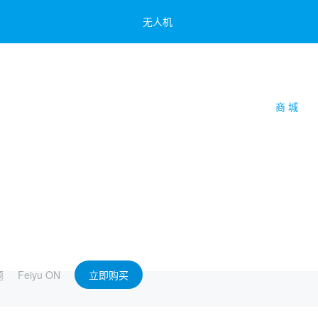
无人机
云台教学
商 城
简体中文
飞宇蝎子Mini 3 Pro
飞宇蝎子-Mini P
Feiyu Pocket 2
飞宇蝎子-Mini 2
Feiyu Pocket
Vimble 3 SE
题
Feiyu ON
立即购买