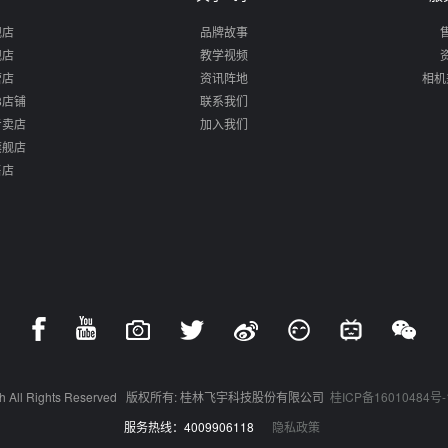
舰店
品牌故事
舰店
教学视频
营店
资讯阵地
相机
88店铺
联系我们
专卖店
加入我们
旗舰店
售店
yuTech All Rights Reserved 版权所有: 桂林飞宇科技股份有限公司
桂ICP备16010484号-
服务热线：
4009906118
隐私政策