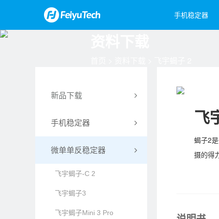
手机稳定器
资料下载
飞宇蝎子Mini 3手机版
Feiyu Pocket 3
飞宇蝎子-C 2
Feiyu Pock
飞宇蝎
飞宇VB
首页
>
资料下载
> 飞宇蝎子 2
新品下载
飞
手机稳定器
蝎子2
飞宇蝎子Mini 3手机版
微单单反稳定器
摄的得
飞宇VB 4
飞宇蝎子-C 2
Vimble 3 SE
飞宇蝎子3
Vimble 3
飞宇蝎子Mini 3 Pro
说明书