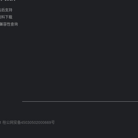
售后支持
资料下载
兼容性查询
1
桂公网安备45030502000669号