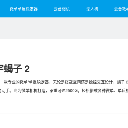
微单单反稳定器
云台相机
无人机
云台教
et 2S
子3
 4
飞宇蝎子Mini 3 Pro
飞宇蝎子-Mini P
Feiyu Pocket 2
飞宇蝎
Fei
Vim
宇蝎子 2
是一款专业的微单/单反稳定器，无论是搭载空间还是操控交互设计，蝎子 
力助手。专为微单相机打造，承重可达2500G，轻松搭载各种微单、单反