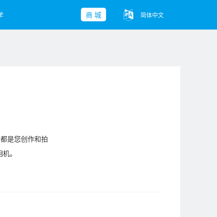
学
商 城
简体中文
子-Mini 2
yu Pocket
ble 3 SE
查看更多>>
查看更多>>
查看更多>>
2都是您创作和拍
相机。