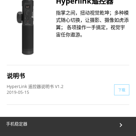
Hyperlink遥控器
Vimble One
飞宇蝎子-Mini
Vimble 2A
指掌之间，扭动视觉乾坤；多种模
式随心切换，让摄影、摄像如虎添
翼； 各项操作一手搞定，视觉宇
Vimble 2S
飞宇蝎子-C
WG2X
宙任你遨游。
VLOG pocket
飞宇蝎子 Pro
G6
ELLA
飞宇蝎子
G5
说明书
SPG2
AK2000C
WG2
HyperLink 遥控器说明书 V1.2
下载
2019-05-15
Vimble 2
G6 MAX
AK2000S
手机稳定器
AK4500