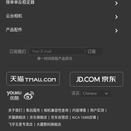
微单单反稳定器
AK4000
云台相机
AK2000
产品配件
G6 Plus
订阅我们
订阅
第一时间获取产品资讯
QING
语言:
关于我们
售后服务
相机兼容性查询
内容博客
用户实测
天猫旗舰店
京东旗舰店
京东自营店
KiCA 1688店铺
飞宇五星专卖店
大趣数码旗舰店