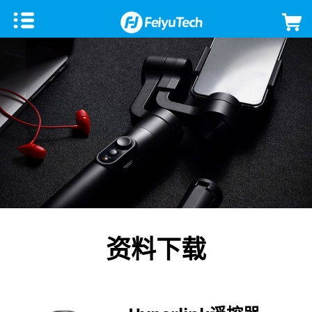
手机稳定器
飞宇蝎子Mini 3手机版
微单单反稳定器
飞宇VB 4
飞宇蝎子-C 2
云台相机
飞宇蝎子-Mini P
飞宇蝎子3
Feiyu Pocket 3
飞宇无人机
Vimble 3 SE
飞宇蝎子Mini 3 Pro
Feiyu Pocket 2S
云台教学
资料下载
Vimble 3
飞宇蝎子-Mini 2
Feiyu Pocket 2
VLOG pocket2
飞宇蝎子 2
Feiyu Pocket