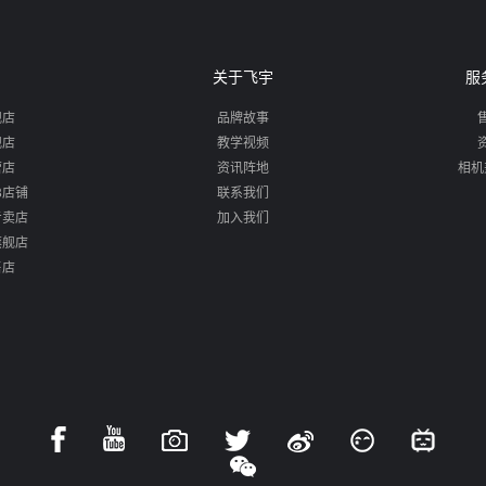
关于飞宇
服
舰店
品牌故事
舰店
教学视频
营店
资讯阵地
相机
88店铺
联系我们
专卖店
加入我们
旗舰店
售店