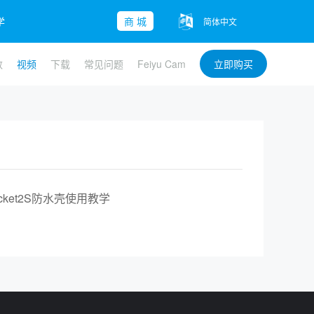
学
商 城
简体中文
数
视频
下载
常见问题
Feiyu Cam
立即购买
子-Mini 2
yu Pocket
ble 3 SE
查看更多>>
查看更多>>
查看更多>>
Pocket2S防水壳使用教学