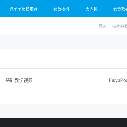
微单单反稳定器
云台相机
无人机
云台教
概览
技术参
et 2S
子3
 4
飞宇蝎子Mini 3 Pro
飞宇蝎子-Mini P
Feiyu Pocket 2
飞宇蝎
Fei
Vim
基础教学视频
Feiyu