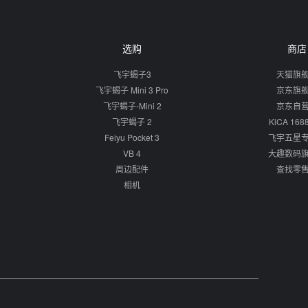
选购
商店
飞宇蝎子3
天猫旗
飞宇蝎子 Mini 3 Pro
京东旗
飞宇蝎子-Mini 2
京东自
飞宇蝎子 2
KiCA 16
Feiyu Pocket 3
飞宇五星
VB 4
大趣数码
周边配件
查找零
相机