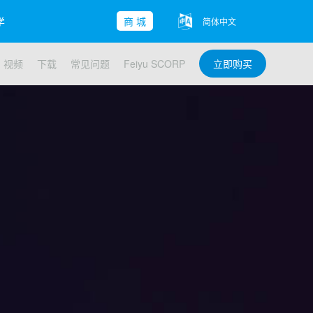
学
商 城
简体中文
视频
下载
常见问题
Feiyu SCORP
立即购买
子-Mini 2
yu Pocket
ble 3 SE
查看更多>>
查看更多>>
查看更多>>