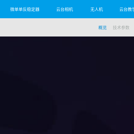
微单单反稳定器
云台相机
无人机
云台教
概览
技术参数
et 2S
子3
 4
飞宇蝎子Mini 3 Pro
飞宇蝎子-Mini P
Feiyu Pocket 2
飞宇蝎
Fei
Vim