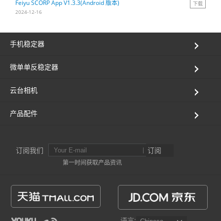
Feiyu SCORP App V1.3.3(Android 版本)
下载
2024-12-16
Vimble One
飞宇蝎子-Mini
Vimble 2A
手机稳定器
Vimble 2S
飞宇蝎子-C
WG2X
微单单反稳定器
VLOG pocket
飞宇蝎子 Pro
G6
云台相机
ELLA
飞宇蝎子
G5
产品配件
SPG2
AK2000C
WG2
订阅我们
订阅
Vimble 2
G6 MAX
第一时间获取产品资讯
AK2000S
AK4500
语言: