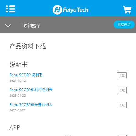
手机稳定器
飞宇蝎子
购买产品
飞宇蝎子Mini 3手机版
微单单反稳定器
产品资料下载
飞宇VB 4
飞宇蝎子-C 2
云台相机
说明书
Feiyu SCORP 说明书
下载
飞宇蝎子-Mini P
飞宇蝎子3
Feiyu Pocket 3
飞宇无人机
2021-10-12
Feiyu SCORP相机可控列表
下载
Vimble 3 SE
飞宇蝎子Mini 3 Pro
Feiyu Pocket 2S
云台教学
2025-01-22
Feiyu SCORP镜头兼容列表
下载
Vimble 3
飞宇蝎子-Mini 2
Feiyu Pocket 2
2025-01-22
APP
VLOG pocket2
飞宇蝎子 2
Feiyu Pocket