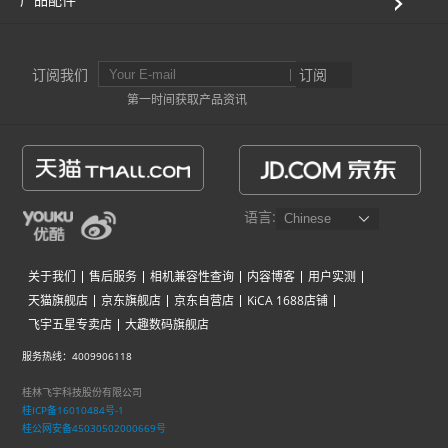
AK4000
订阅我们
订阅
AK2000
第一时间获取产品资讯
G6 Plus
QING
语言:
关于我们
售后服务
相机兼容性查询
内容博客
用户实测
天猫旗舰店
京东旗舰店
京东自营店
KiCA 1688店铺
飞宇五星专卖店
大趣数码旗舰店
服务热线：4009906118
桂林飞宇科技股份有限公司
桂ICP备16010484号-1
桂公网安备45030502000669号