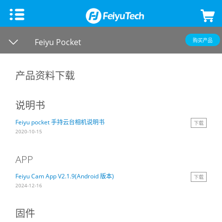
手机稳定器
Feiyu Pocket
购买产品
飞宇蝎子Mini 3手机版
微单单反稳定器
产品资料下载
飞宇VB 4
飞宇蝎子-C 2
云台相机
说明书
Feiyu pocket 手持云台相机说明书
下载
飞宇蝎子-Mini P
飞宇蝎子3
Feiyu Pocket 3
飞宇无人机
2020-10-15
Vimble 3 SE
飞宇蝎子Mini 3 Pro
Feiyu Pocket 2S
云台教学
APP
Feiyu Cam App V2.1.9(Android 版本)
下载
Vimble 3
飞宇蝎子-Mini 2
Feiyu Pocket 2
2024-12-16
VLOG pocket2
飞宇蝎子 2
Feiyu Pocket
固件