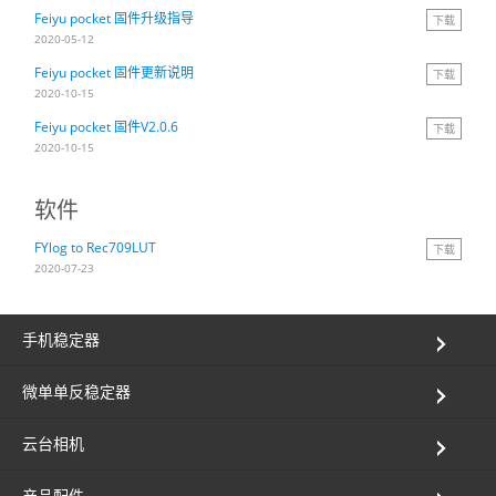
Feiyu pocket 固件升级指导
下载
Vimble One
飞宇蝎子-Mini
Vimble 2A
2020-05-12
Feiyu pocket 固件更新说明
下载
2020-10-15
Vimble 2S
飞宇蝎子-C
WG2X
Feiyu pocket 固件V2.0.6
下载
2020-10-15
VLOG pocket
飞宇蝎子 Pro
G6
软件
ELLA
飞宇蝎子
G5
FYlog to Rec709LUT
下载
2020-07-23
SPG2
AK2000C
WG2
手机稳定器
Vimble 2
G6 MAX
微单单反稳定器
AK2000S
云台相机
AK4500
产品配件