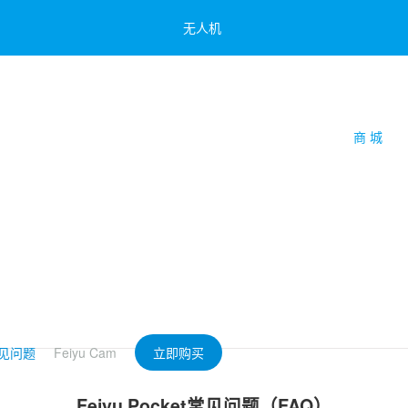
无人机
云台教学
商 城
简体中文
飞宇蝎子Mini 3 Pro
飞宇蝎子-Mini P
Feiyu Pocket 2
飞宇蝎子-Mini 2
Feiyu Pocket
Vimble 3 SE
见问题
Feiyu Cam
立即购买
Feiyu Pocket常见问题（FAQ）