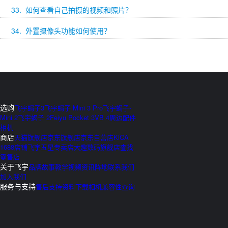
33. 如何查看自己拍摄的视频和照片？
34. 外置摄像头功能如何使用？
选购
飞宇蝎子3
飞宇蝎子 Mini 3 Pro
飞宇蝎子-
Mini 2
飞宇蝎子 2
Feiyu Pocket 3
VB 4
周边配件
相机
商店
天猫旗舰店
京东旗舰店
京东自营店
KiCA
1688店铺
飞宇五星专卖店
大趣数码旗舰店
查找
零售店
关于飞宇
品牌故事
教学视频
资讯阵地
联系我们
加入我们
服务与支持
售后支持
资料下载
相机兼容性查询